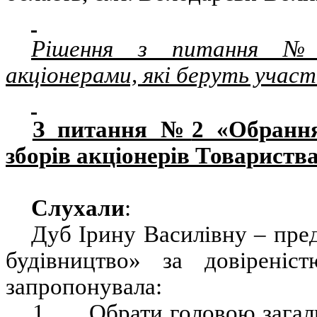
Рішення з питання №1
акціонерами, які беруть участ
З питання №
2 «Обрання
зборів акціонерів Товариств
Слухали
:
Дуб Ірину Василівну – пре
будівництво» за довіреніс
запропонувала:
1.
Обрати головою загаль