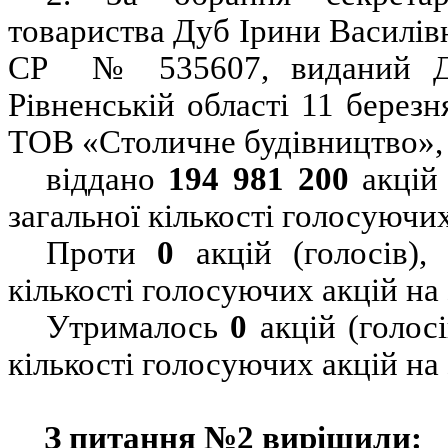
товариства Дуб Ірини Василівн
СР
№ 535607, виданий 
Рівненській області 11 березн
ТОВ «Столичне будівництво»,
віддано
194 981 200
акцій
загальної кількості голосуючих
Проти
0
акцій (голосів)
кількості голосуючих акцій на
Утрималось
0
акцій (голос
кількості голосуючих акцій на
З питання №2 вирішили: