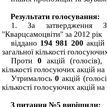
Результати голосування:
1.
За затвердження З
"Кварцсамоцвіти" за 2012 рік
віддано
194
981 200
акцій 
загальної кількості голосуючих
Проти
0
акцій (голосів)
кількості голосуючих акцій на
Утрималось
0
акцій (голос
кількості голосуючих акцій на
З питання №5 вирішили: