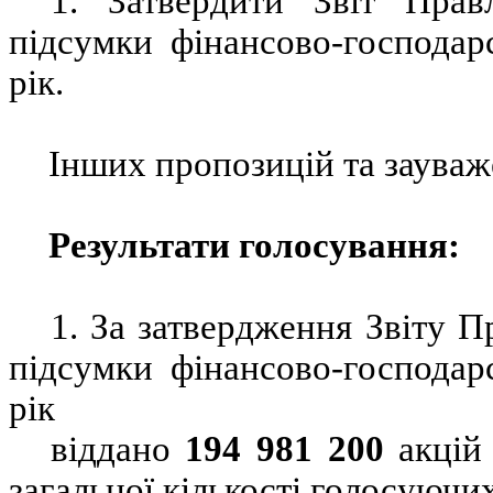
1. З
атвердити Звіт Прав
підсумки фінансово-господарс
рік.
Інших пропозицій та зауваж
Результати голосування:
1.
За затвердження Звіту П
підсумки фінансово-господарс
рік
віддано
194
981 200
акцій 
загальної кількості голосуючих