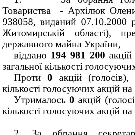
Товариства
- Архілюк Олени
938058, виданий 07.10.2000
Житомирській області), пре
державного майна України,
віддано
194 981 200
акцій 
загальної кількості голосуючих
Проти
0
акцій (голосів)
кількості голосуючих акцій на
Утрималось
0
акцій (голос
кількості голосуючих акцій на
2.
За обрання секретар