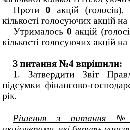
Проти
0
акцій (голосів)
кількості голосуючих акцій на
Утрималось
0
акцій (голос
кількості голосуючих акцій на
З питання №4 вирішили:
1. З
атвердити Звіт Прав
підсумки фінансово-господарс
рік.
Рішення з питання №4
акціонерами, які беруть участ