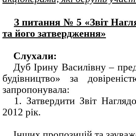
З питання № 5 «
Звіт Нагл
та його затвердження
»
Слухали:
Дуб Ірину Василівну – пре
будівництво» за довіреніс
запропонувала:
1. Затвердити Звіт
Нагляд
2012 рік.
Інших пропозицій
та зауваж