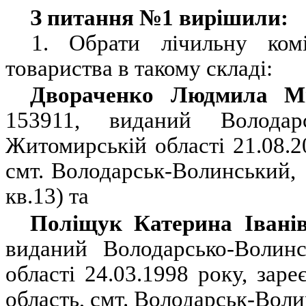
З питання №1 вирішили:
1.
Обрати лічильну комі
товариства в такому складі:
Двораченко Людмила М
153911, виданий Волод
Житомирській області 21.08.2
смт. Володарськ-Волинський,
кв.13) та
Поліщук Катерина Івані
виданий Володарсько-Воли
області 24.03.1998 року, зар
область, смт. Володарськ-Воли